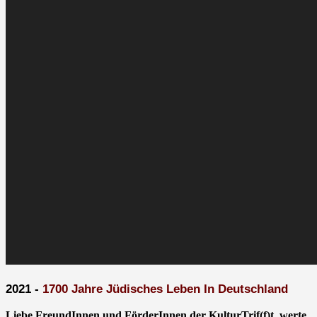
2021 -
1700 Jahre Jüdisches Leben In Deutschland
Liebe FreundInnen und FörderInnen der KulturTrif(f)t, werte