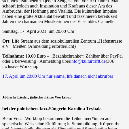
sich viele Parallelen zu jenem Zeitgeist von vor 100 Jahren. Man
schöpft jedoch auch Inspiration und Kraft aus dieser Ära des
Aufbruchs, der Hoffnung und Vitalität. Die kulturellen Impulse
haben eine große Aktualität bewahrt und faszinieren bereits seit
Jahren die charmanten Musikerinnen des Ensembles Cannelle.
Samstag, 17. April 2021, um 20.00 Uhr
Ort:
Life Stream aus dem soziokulturellen Zentrum „Hafenstrasse
e.V.“ Meißen (Anmeldung erforderlich!)
Teilnahme:
19,00 Euro – „Bezahlschranke“: Zahlbar über PayPal
oder Überweisung - Anmeldung über
info@kulturtrifft.de
(30€
inclusive Workshop
17. April um 20:00 Uhr nur einmal life danach nicht abrufbar
Jüdische Lieder, jüdische Tänze Workshop
bei der polnischen Jazz-Sängerin Karolina Trybala
Beim Vocal-Workhop bekommen die Teilnehmer*innen auf
spielerische Weise eine Einführung in Stimmbildung, Körperarbeit
und Atemtechnik, die man als Sänger*in und Sprecher*in beim