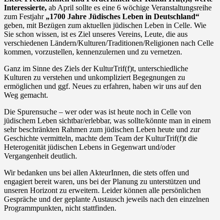
Interessierte,
ab April sollte es eine 6 wöchige Veranstaltungsreihe
zum Festjahr
„1700 Jahre Jüdisches
Leben in Deutschland“
geben, mit Bezügen zum aktuellen jüdischen Leben in Celle. Wie
Sie schon wissen, ist es Ziel unseres Vereins, Leute, die aus
verschiedenen Ländern/Kulturen/Traditionen/Religionen nach Celle
kommen, vorzustellen, kennenzulernen und zu vernetzen.
Ganz im Sinne des Ziels der KulturTrif(f)t, unterschiedliche
Kulturen zu verstehen und unkompliziert Begegnungen zu
ermöglichen und ggf. Neues zu erfahren, haben wir uns auf den
Weg gemacht.
Die Spurensuche – wer oder was ist heute noch in Celle von
jüdischem Leben sichtbar/erlebbar, was sollte/könnte man in einem
sehr beschränkten Rahmen zum jüdischen Leben heute und zur
Geschichte vermitteln, machte dem Team der KulturTrif(f)t die
Heterogenität jüdischen Lebens in Gegenwart und/oder
Vergangenheit deutlich.
Wir bedanken uns bei allen AkteurInnen, die stets offen und
engagiert bereit waren, uns bei der Planung zu unterstützen und
unseren Horizont zu erweitern. Leider können alle persönlichen
Gespräche und der geplante Austausch jeweils nach den einzelnen
Programmpunkten, nicht stattfinden.