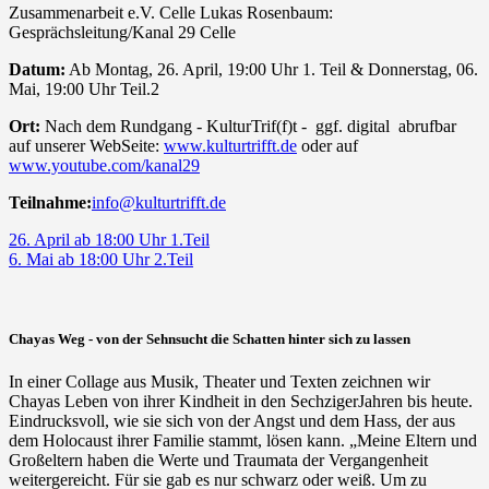
Zusammenarbeit e.V. Celle Lukas Rosenbaum:
Gesprächsleitung/Kanal 29 Celle
Datum:
Ab Montag, 26. April, 19:00 Uhr 1. Teil & Donnerstag, 06.
Mai, 19:00 Uhr Teil.2
Ort:
Nach dem Rundgang - KulturTrif(f)t - ggf. digital abrufbar
auf unserer WebSeite:
www.kulturtrifft.de
oder auf
www.youtube.com/kanal29
Teilnahme:
info@kulturtrifft.de
26. April ab 18:00 Uhr 1.Teil
6. Mai ab 18:00 Uhr 2.Teil
Chayas Weg - von der Sehnsucht die Schatten hinter sich zu lassen
In einer Collage aus Musik, Theater und Texten zeichnen wir
Chayas Leben von ihrer Kindheit in den SechzigerJahren bis heute.
Eindrucksvoll, wie sie sich von der Angst und dem Hass, der aus
dem Holocaust ihrer Familie stammt, lösen kann. „Meine Eltern und
Großeltern haben die Werte und Traumata der Vergangenheit
weitergereicht. Für sie gab es nur schwarz oder weiß. Um zu