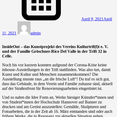
April 9, 2021
April
11, 2021
admin
InsideOut – das Kunstprojekt des Vereins Kulturtrif(f)t e. V.
und der Familie Gröschner-Rico Del Valle in der Trift 32 in
Celle.
Noch bis vor kurzem konnten aufgrund der Corona-Krise keine
inhouse-Ausstellungen in der Trift stattfinden. Was also tun, damit
Kunst und Kultur und Menschen zusammenkommen? Die
Ausstellung musste raus „an die frische Luft“! Da traf es sich gut,
dass das Gebäude, in dem Verein und Familie zuhause sind, aktuell
auf der Straßenfront für Renovierungsarbeiten eingerüstet ist.
Und so nahm die Idee Form an, Werke hiesiger Künstler*innen und
von Student*innen der Hochschule Hannover auf Banner zu
drucken und am Gerüst auszustellen: Gemälde, Skulpturen und
Fotoarbeiten, die in der Zeit ab 16. März entstanden sind oder auch
frühere Werke, die in Resonanz zur aktuellen Situation gehen.