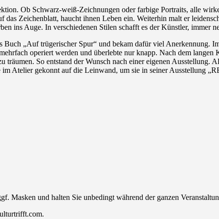
ektion. Ob Schwarz-weiß-Zeichnungen oder farbige Portraits, alle wirken
auf das Zeichenblatt, haucht ihnen Leben ein. Weiterhin malt er leidensc
n ins Auge. In verschiedenen Stilen schafft es der Künstler, immer ne
ers Buch „Auf trügerischer Spur“ und bekam dafür viel Anerkennung. I
 mehrfach operiert werden und überlebte nur knapp. Nach dem langen K
träumen. So entstand der Wunsch nach einer eigenen Ausstellung. Als 
 im Atelier gekonnt auf die Leinwand, um sie in seiner Ausstellung 
 ggf. Masken und halten Sie unbedingt während der ganzen Veranstalt
turtrifft.com.