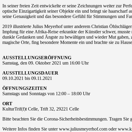
In seiner freien Zeit entwickelte er seine Zeichnungen weiter zur Perf
optische Einzigartigkeit seiner Objekte ein und bringt sie haarscharf 
seine Genauigkeit und das besondere Gefühl für Stimmungen und Farbe
2019 illustrierte Julius Meyerhof unter anderem Christian Öhlschläg
Impfung für eine Afrika-Reise erkrankte der Künstler schwer, musste
dunkle Gedanken und Ängste zu bewältigen und wieder Mut gaben, zu 
magische Orte, fing besondere Momente ein und brachte sie zu Hause
AUSSTELLUNGSERÖFFNUNG
Samstag, den 09. Oktober 2021 um 16:00 Uhr
AUSSTELLUNGSDAUER
09.10.2021 bis 09.11.2021
ÖFFNUNGSZEITEN
Samstags und Sonntags von 12:00 – 18:00 Uhr
ORT
KulturTrif(f)t Celle, Trift 32, 29221 Celle
Bitte beachten Sie die Corona-Sicherheitsbestimmungen. Tragen Sie
Weitere Infos finden Sie unter www.juliusmeyerhof.com oder www.kul