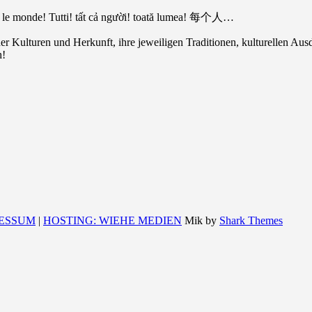
e monde! Tutti! tất cả người! toată lumea! 每个人…
cher Kulturen und Herkunft, ihre jeweiligen Traditionen, kulturellen 
h!
ESSUM
|
HOSTING: WIEHE MEDIEN
Mik by
Shark Themes